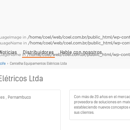
guageImage in
/home/coel/web/coel.com.br/public_html/wp-cont
nguageName in
/home/coel/web/coel.com.br/public_html/wp-con
Noticias
Distribuidores
Hable con nosotros
nguageName in
/home/coel/web/coel.com.br/public_html/wp-cont
cife
>
Centelha Equipamentos Elétricos Ltda
létricos Ltda
Con más de 20 años en el mercad
apes , Pernambuco
proveedora de soluciones en mate
estableciendo nuevos conceptos e
sus clientes.