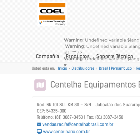
Warning
: Undefined variable $lan
Warning
: Undefined variable $la
alt="" />
Compañía
Productos
Soporte Técnico
Warning
: Undefined variable $la
Usted esta en:
Inicio
>
Distribuidores
>
Brasil | Pernambuco
>
Re
Centelha Equipamentos E
Rod. BR 101 SUL KM 80 – S/N - Jaboatão dos Guarar
CEP: 54335-000
Teléfono: (81) 3087-3450 | Fax: (81) 3087-3450
vendas.recife@centelhabrasil.com.br
www.centelhario.com.br