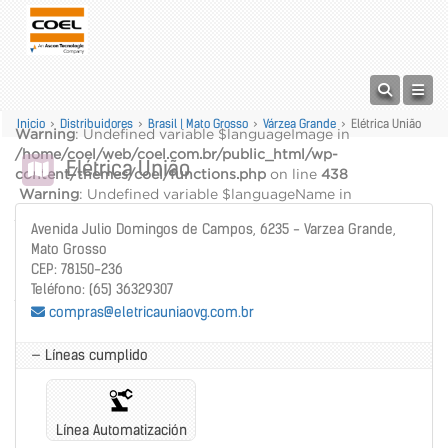
Inicio
>
Distribuidores
>
Brasil | Mato Grosso
>
Várzea Grande
>
Elétrica União
Warning
: Undefined variable $languageImage in
/home/coel/web/coel.com.br/public_html/wp-
Elétrica União
content/themes/coel/functions.php
on line
438
Warning
: Undefined variable $languageName in
/home/coel/web/coel.com.br/public_html/wp-
Avenida Julio Domingos de Campos, 6235 - Varzea Grande,
content/themes/coel/functions.php
on line
439
Mato Grosso
alt="" />
CEP: 78150-236
Warning
: Undefined variable $languageName in
Teléfono: (65) 36329307
/home/coel/web/coel.com.br/public_html/wp-
compras@eletricauniaovg.com.br
content/themes/coel/functions.php
on line
440
— Líneas cumplido
Línea Automatización