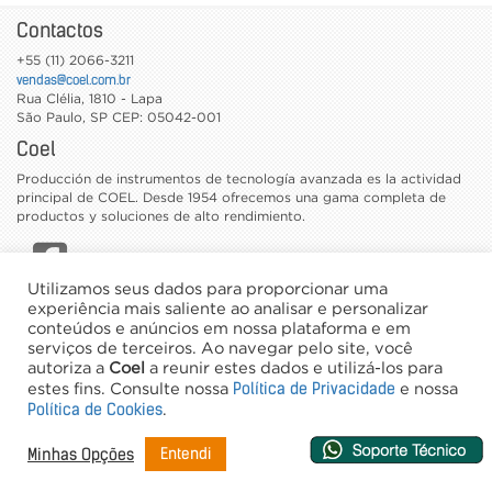
Contactos
+55 (11) 2066-3211
vendas@coel.com.br
Rua Clélia, 1810 - Lapa
São Paulo
,
SP
CEP: 05042-001
Coel
Producción de instrumentos de tecnología avanzada es la actividad
principal de COEL. Desde 1954 ofrecemos una gama completa de
productos y soluciones de alto rendimiento.
Utilizamos seus dados para proporcionar uma
CATÁLOGOS
experiência mais saliente ao analisar e personalizar
conteúdos e anúncios em nossa plataforma e em
TRABAJE CON NOSOTROS
serviços de terceiros. Ao navegar pelo site, você
NEWSLETTER
autoriza a
Coel
a reunir estes dados e utilizá-los para
Política de Privacidade
estes fins. Consulte nossa
e nossa
©2026 Coel - Todos los derechos reservados
Política de Cookies
.
Desarrollo y Hosting
Entendi
Minhas Opções