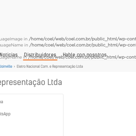
guageImage in
/home/coel/web/coel.com.br/public_html/wp-cont
nguageName in
/home/coel/web/coel.com.br/public_html/wp-con
Noticias
Distribuidores
Hable con nosotros
nguageName in
/home/coel/web/coel.com.br/public_html/wp-cont
Joinville
>
Eletro Nacional Com. e Representação Ltda
epresentação Ltda
na
atsApp