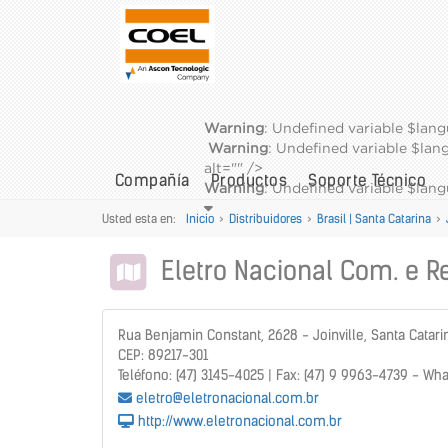
Warning
: Undefined variable $lan
Warning
: Undefined variable $la
alt="" />
Compañía
Productos
Soporte Técnico
Warning
: Undefined variable $la
Usted esta en:
Inicio
>
Distribuidores
>
Brasil | Santa Catarina
>
Eletro Nacional Com. e R
Rua Benjamin Constant, 2628 - Joinville, Santa Catari
CEP: 89217-301
Teléfono: (47) 3145-4025 | Fax: (47) 9 9963-4739 - Wh
eletro@eletronacional.com.br
http://www.eletronacional.com.br