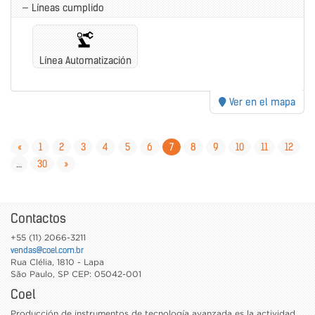
— Líneas cumplido
Línea Automatización
Ver en el mapa
«
1
2
3
4
5
6
7
8
9
10
11
12
…
30
»
Contactos
+55 (11) 2066-3211
vendas@coel.com.br
Rua Clélia, 1810 - Lapa
São Paulo
,
SP
CEP: 05042-001
Coel
Producción de instrumentos de tecnología avanzada es la actividad