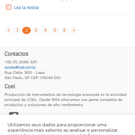
Lea la noticia
«
1
3
4
5
6
»
2
Contactos
+55 (11) 2066-3211
vendas@coel.com.br
Rua Clélia, 1810 - Lapa
São Paulo
,
SP
CEP: 05042-001
Coel
Producción de instrumentos de tecnología avanzada es la actividad
principal de COEL. Desde 1954 ofrecemos una gama completa de
productos y soluciones de alto rendimiento.
Utilizamos seus dados para proporcionar uma
CATÁLOGOS
experiência mais saliente ao analisar e personalizar