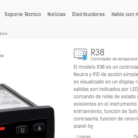
Soporte Técnico
Noticias
Distribuidores
Hable con 
atura
R38
dar
Controlador de temperatur
El modelo R38 es un controlad
Neutra y PID de acción simple
es visualizado en un display r
salidas son indicados por LED.
comando de relés de estado s
existentes en el instrumento
enfriamiento, función de Soft
contraseña, función de retorn
stand-by
Líneas
D