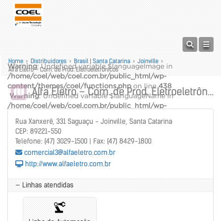
Home
>
Distribuidores
>
Brasil | Santa Catarina
>
Joinville
>
Warning
: Undefined variable $languageImage in
Alfa Eletro – Com. de Prod. Eletroeletrônicos
/home/coel/web/coel.com.br/public_html/wp-
content/themes/coel/functions.php
on line
438
Alfa Eletro – Com. de Prod. Eletroeletrônicos
Warning
: Undefined variable $languageName in
/home/coel/web/coel.com.br/public_html/wp-
content/themes/coel/functions.php
on line
439
Rua Xanxerê, 331 Saguaçu - Joinville, Santa Catarina
alt="" />
CEP: 89221-550
Warning
: Undefined variable $languageName in
Telefone: (47) 3029-1500 | Fax: (47) 8429-1800
/home/coel/web/coel.com.br/public_html/wp-
comercial3@alfaeletro.com.br
content/themes/coel/functions.php
on line
440
http://www.alfaeletro.com.br
— Linhas atendidas