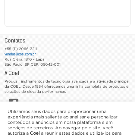
Contatos
+55 (11) 2066-3211
vendas@coel.com.br
Rua Clélia, 1810 - Lapa
São Paulo
,
SP
CEP: 05042-001
A Coel
Produzir instrumentos de tecnologia avançada é a atividade principal
da COEL. Desde 1954 oferecemos uma linha completa de produtos e
soluções de elevada performance.
Utilizamos seus dados para proporcionar uma
CATÁLOGOS
experiência mais saliente ao analisar e personalizar
conteúdos e anúncios em nossa plataforma e em
TRABALHE CONOSCO
serviços de terceiros. Ao navegar pelo site, você
NEWSLETTER
autoriza a
Coel
a reunir estes dados e utilizá-los para