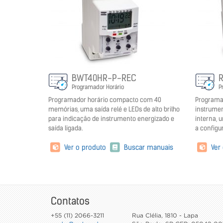
BWT40HR-P-REC
R
Programador Horário
P
Programador horário compacto com 40
Programa
memórias, uma saída relé e LEDs de alto brilho
instrume
para indicação de instrumento energizado e
interna, u
saída ligada.
a configu
Ver o produto
Buscar manuais
Ver
Contatos
+55 (11) 2066-3211
Rua Clélia, 1810 - Lapa