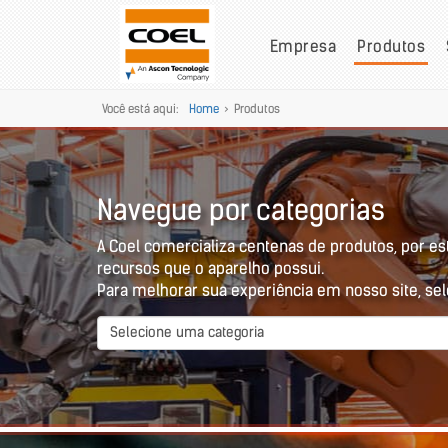
Empresa
Produtos
Você está aqui:
Home
>
Produtos
Navegue por categorias
A Coel comercializa centenas de produtos, por est
recursos que o aparelho possui.
Para melhorar sua experiência em nosso site, sel
Selecione uma categoria