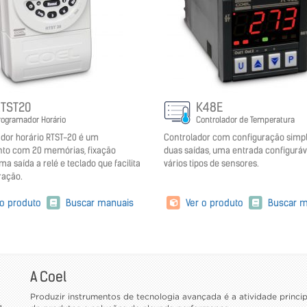
TST20
K48E
rogramador Horário
Controlador de Temperatura
dor horário RTST-20 é um
Controlador com configuração simpli
nto com 20 memórias, fixação
duas saídas, uma entrada configuráv
ma saída a relé e teclado que facilita
vários tipos de sensores.
ração.
 o produto
Buscar manuais
Ver o produto
Buscar m
A Coel
Produzir instrumentos de tecnologia avançada é a atividade princ