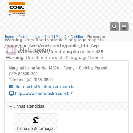
Home
>
Distribuidores
>
Brasil | Paraná
>
Curitiba
>
Eletrorastro
Warning
: Undefined variable $languageImage in
/home/coel/web/coel.com.br/public_html/wp-
Eletrorastro
content/themes/coel/functions.php
on line
438
Warning
: Undefined variable $languageName in
/home/coel/web/coel.com.br/public_html/wp-
Marginal Linha Verde, 14324 - Fanny - Curitiba, Paraná
content/themes/coel/functions.php
on line
439
CEP: 82590-300
alt="" />
Telefone: (41) 3165-3800
Warning
: Undefined variable $languageName in
eletrorastro@eletrorastro.com.br
/home/coel/web/coel.com.br/public_html/wp-
http://www.eletrorastro.com.br/'
content/themes/coel/functions.php
on line
440
— Linhas atendidas
Linha de Automação