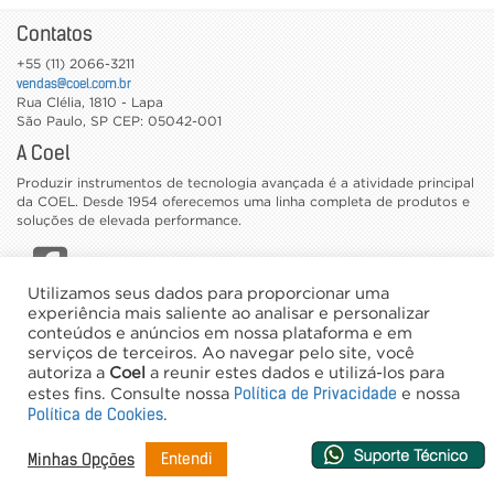
Contatos
+55 (11) 2066-3211
vendas@coel.com.br
Rua Clélia, 1810 - Lapa
São Paulo
,
SP
CEP: 05042-001
A Coel
Produzir instrumentos de tecnologia avançada é a atividade principal
da COEL. Desde 1954 oferecemos uma linha completa de produtos e
soluções de elevada performance.
Utilizamos seus dados para proporcionar uma
CATÁLOGOS
experiência mais saliente ao analisar e personalizar
conteúdos e anúncios em nossa plataforma e em
TRABALHE CONOSCO
serviços de terceiros. Ao navegar pelo site, você
NEWSLETTER
autoriza a
Coel
a reunir estes dados e utilizá-los para
Política de Privacidade
estes fins. Consulte nossa
e nossa
©2026 Coel - Todos os direitos reservados
Política de Cookies
.
Desenvolvimento e Hospedagem
Entendi
Minhas Opções