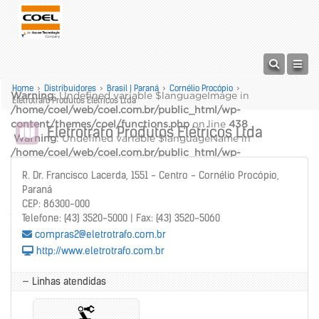
Home
>
Distribuidores
>
Brasil | Paraná
>
Cornélio Procópio
>
Warning
: Undefined variable $languageImage in
Eletrotrafo Produtos Elétricos Ltda
/home/coel/web/coel.com.br/public_html/wp-
content/themes/coel/functions.php
on line
438
Eletrotrafo Produtos Elétricos Ltda
Warning
: Undefined variable $languageName in
/home/coel/web/coel.com.br/public_html/wp-
content/themes/coel/functions.php
on line
439
R. Dr. Francisco Lacerda, 1551 - Centro - Cornélio Procópio,
alt="" />
Paraná
Warning
: Undefined variable $languageName in
CEP: 86300-000
/home/coel/web/coel.com.br/public_html/wp-
Telefone: (43) 3520-5000 | Fax: (43) 3520-5060
content/themes/coel/functions.php
on line
440
compras2@eletrotrafo.com.br
http://www.eletrotrafo.com.br
— Linhas atendidas