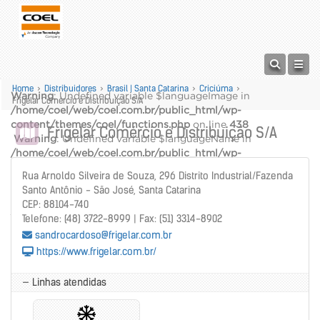
Home
>
Distribuidores
>
Brasil | Santa Catarina
>
Criciúma
>
Warning
: Undefined variable $languageImage in
Frigelar Comércio e Distribuição S/A
/home/coel/web/coel.com.br/public_html/wp-
content/themes/coel/functions.php
on line
438
Frigelar Comércio e Distribuição S/A
Warning
: Undefined variable $languageName in
/home/coel/web/coel.com.br/public_html/wp-
content/themes/coel/functions.php
on line
439
Rua Arnoldo Silveira de Souza, 296 Distrito Industrial/Fazenda
alt="" />
Santo Antônio - São José, Santa Catarina
Warning
: Undefined variable $languageName in
CEP: 88104-740
/home/coel/web/coel.com.br/public_html/wp-
Telefone: (48) 3722-8999 | Fax: (51) 3314-8902
content/themes/coel/functions.php
on line
440
sandrocardoso@frigelar.com.br
https://www.frigelar.com.br/
— Linhas atendidas