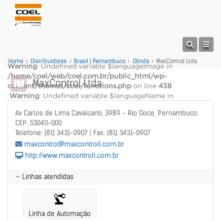
Home
>
Distribuidores
>
Brasil | Pernambuco
>
Olinda
>
MaxControl Ltda
Warning
: Undefined variable $languageImage in
/home/coel/web/coel.com.br/public_html/wp-
MaxControl Ltda
content/themes/coel/functions.php
on line
438
Warning
: Undefined variable $languageName in
/home/coel/web/coel.com.br/public_html/wp-
Av Carlos de Lima Cavalcanti, 3989 - Rio Doce, Pernambuco
content/themes/coel/functions.php
on line
439
CEP: 53040-000
alt="" />
Telefone: (81) 3431-0907 | Fax: (81) 3431-0907
Warning
: Undefined variable $languageName in
maxcontrol@maxcontroll.com.br
/home/coel/web/coel.com.br/public_html/wp-
http://www.maxcontroll.com.br
content/themes/coel/functions.php
on line
440
— Linhas atendidas
Linha de Automação