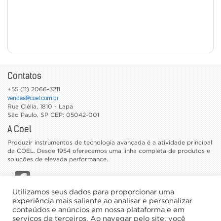
Contatos
+55 (11) 2066-3211
vendas@coel.com.br
Rua Clélia, 1810 - Lapa
São Paulo
,
SP
CEP: 05042-001
A Coel
Produzir instrumentos de tecnologia avançada é a atividade principal
da COEL. Desde 1954 oferecemos uma linha completa de produtos e
soluções de elevada performance.
Utilizamos seus dados para proporcionar uma
CATÁLOGOS
experiência mais saliente ao analisar e personalizar
conteúdos e anúncios em nossa plataforma e em
TRABALHE CONOSCO
serviços de terceiros. Ao navegar pelo site, você