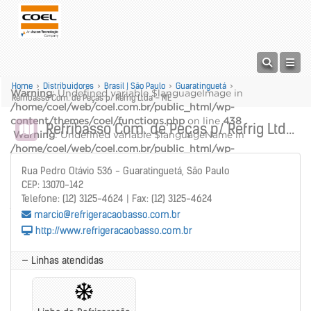
Home
>
Distribuidores
>
Brasil | São Paulo
>
Guaratinguetá
>
Warning
: Undefined variable $languageImage in
Refribasso Com. de Peças p/ Refrig Ltda – ME
/home/coel/web/coel.com.br/public_html/wp-
content/themes/coel/functions.php
on line
438
Refribasso Com. de Peças p/ Refrig Ltda – ME
Warning
: Undefined variable $languageName in
/home/coel/web/coel.com.br/public_html/wp-
content/themes/coel/functions.php
on line
439
Rua Pedro Otávio 536 - Guaratinguetá, São Paulo
alt="" />
CEP: 13070-142
Warning
: Undefined variable $languageName in
Telefone: (12) 3125-4624 | Fax: (12) 3125-4624
/home/coel/web/coel.com.br/public_html/wp-
marcio@refrigeracaobasso.com.br
content/themes/coel/functions.php
on line
440
http://www.refrigeracaobasso.com.br
— Linhas atendidas