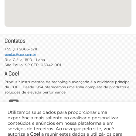
Contatos
+55 (11) 2066-3211
vendas@coel.com.br
Rua Clélia, 1810 - Lapa
São Paulo
,
SP
CEP: 05042-001
A Coel
Produzir instrumentos de tecnologia avançada é a atividade principal
da COEL. Desde 1954 oferecemos uma linha completa de produtos e
soluções de elevada performance.
Utilizamos seus dados para proporcionar uma
CATÁLOGOS
experiência mais saliente ao analisar e personalizar
conteúdos e anúncios em nossa plataforma e em
TRABALHE CONOSCO
serviços de terceiros. Ao navegar pelo site, você
NEWSLETTER
autoriza a
Coel
a reunir estes dados e utilizá-los para