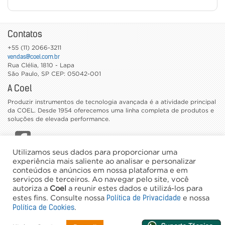
Contatos
+55 (11) 2066-3211
vendas@coel.com.br
Rua Clélia, 1810 - Lapa
São Paulo
,
SP
CEP: 05042-001
A Coel
Produzir instrumentos de tecnologia avançada é a atividade principal
da COEL. Desde 1954 oferecemos uma linha completa de produtos e
soluções de elevada performance.
Utilizamos seus dados para proporcionar uma
CATÁLOGOS
experiência mais saliente ao analisar e personalizar
conteúdos e anúncios em nossa plataforma e em
TRABALHE CONOSCO
serviços de terceiros. Ao navegar pelo site, você
NEWSLETTER
autoriza a
Coel
a reunir estes dados e utilizá-los para
Política de Privacidade
estes fins. Consulte nossa
e nossa
©2026 Coel - Todos os direitos reservados
Política de Cookies
.
Desenvolvimento e Hospedagem