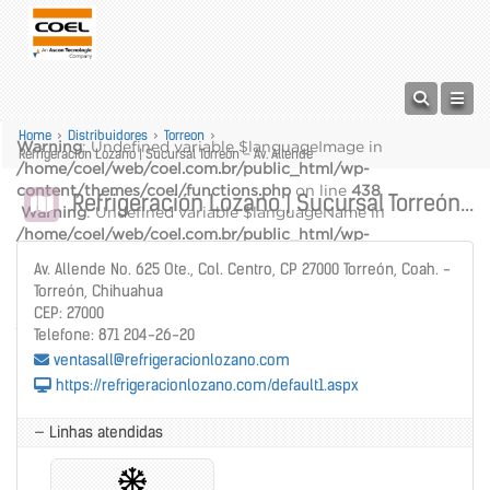
Home
>
Distribuidores
>
Torreon
>
Warning
: Undefined variable $languageImage in
Refrigeración Lozano | Sucursal Torreón – Av. Allende
/home/coel/web/coel.com.br/public_html/wp-
content/themes/coel/functions.php
on line
438
Refrigeración Lozano | Sucursal Torreón – Av. Allende
Warning
: Undefined variable $languageName in
/home/coel/web/coel.com.br/public_html/wp-
content/themes/coel/functions.php
on line
439
Av. Allende No. 625 Ote., Col. Centro, CP 27000 Torreón, Coah. -
alt="" />
Torreón, Chihuahua
Warning
: Undefined variable $languageName in
CEP: 27000
/home/coel/web/coel.com.br/public_html/wp-
Telefone: 871 204-26-20
content/themes/coel/functions.php
on line
440
ventasall@refrigeracionlozano.com
https://refrigeracionlozano.com/default1.aspx
— Linhas atendidas