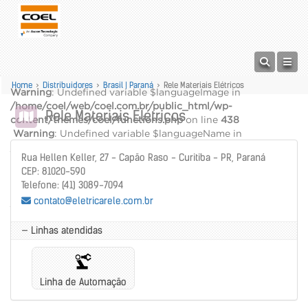
Home
>
Distribuidores
>
Brasil | Paraná
>
Rele Materiais Elétricos
Warning
: Undefined variable $languageImage in
/home/coel/web/coel.com.br/public_html/wp-
Rele Materiais Elétricos
content/themes/coel/functions.php
on line
438
Warning
: Undefined variable $languageName in
/home/coel/web/coel.com.br/public_html/wp-
Rua Hellen Keller, 27 - Capão Raso - Curitiba - PR, Paraná
content/themes/coel/functions.php
on line
439
CEP: 81020-590
alt="" />
Telefone: (41) 3089-7094
Warning
: Undefined variable $languageName in
contato@eletricarele.com.br
/home/coel/web/coel.com.br/public_html/wp-
content/themes/coel/functions.php
on line
440
— Linhas atendidas
Linha de Automação