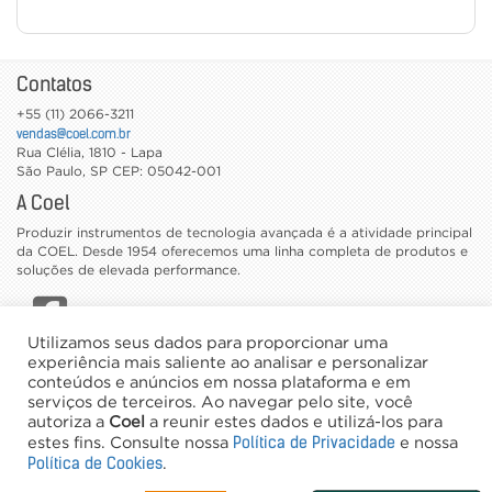
Contatos
+55 (11) 2066-3211
vendas@coel.com.br
Rua Clélia, 1810 - Lapa
São Paulo
,
SP
CEP: 05042-001
A Coel
Produzir instrumentos de tecnologia avançada é a atividade principal
da COEL. Desde 1954 oferecemos uma linha completa de produtos e
soluções de elevada performance.
Utilizamos seus dados para proporcionar uma
CATÁLOGOS
experiência mais saliente ao analisar e personalizar
conteúdos e anúncios em nossa plataforma e em
TRABALHE CONOSCO
serviços de terceiros. Ao navegar pelo site, você
NEWSLETTER
autoriza a
Coel
a reunir estes dados e utilizá-los para
Política de Privacidade
estes fins. Consulte nossa
e nossa
©2026 Coel - Todos os direitos reservados
Política de Cookies
.
Desenvolvimento e Hospedagem