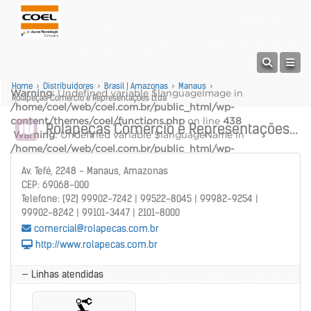
Home
>
Distribuidores
>
Brasil | Amazonas
>
Manaus
>
Warning
: Undefined variable $languageImage in
Rolapeças Comércio e Representações Ltda
/home/coel/web/coel.com.br/public_html/wp-
content/themes/coel/functions.php
on line
438
Rolapeças Comércio e Representações Ltda
Warning
: Undefined variable $languageName in
/home/coel/web/coel.com.br/public_html/wp-
content/themes/coel/functions.php
on line
439
Av. Tefé, 2248 - Manaus, Amazonas
alt="" />
CEP: 69068-000
Warning
: Undefined variable $languageName in
Telefone: (92) 99902-7242 | 99522-8045 | 99982-9254 |
/home/coel/web/coel.com.br/public_html/wp-
99902-8242 | 99101-3447 | 2101-8000
content/themes/coel/functions.php
on line
440
comercial@rolapecas.com.br
http://www.rolapecas.com.br
— Linhas atendidas