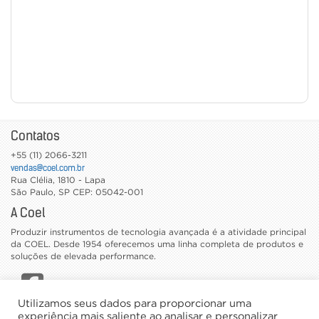
Contatos
+55 (11) 2066-3211
vendas@coel.com.br
Rua Clélia, 1810 - Lapa
São Paulo
,
SP
CEP: 05042-001
A Coel
Produzir instrumentos de tecnologia avançada é a atividade principal
da COEL. Desde 1954 oferecemos uma linha completa de produtos e
soluções de elevada performance.
Utilizamos seus dados para proporcionar uma
CATÁLOGOS
experiência mais saliente ao analisar e personalizar