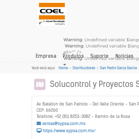
Warning
: Undefined variable $lan
Warning
: Undefined variable $la
alt="" />
Empresa
Produtos
Suporte
Notícias
Warning
: Undefined variable $la
Você está aqui:
Home
>
Distribuidores
>
San Pedro Garza Garcia
Solucontrol y Proyectos 
Av. Batallon de San Patricio - Del Valle Oriente - Sa
CEP: 66260
Telefone: +52 (81) 8253-3082 - Ramiro de la Rosa
ventas@sypsa.com.mx
https://www.sypsa.com.mx/