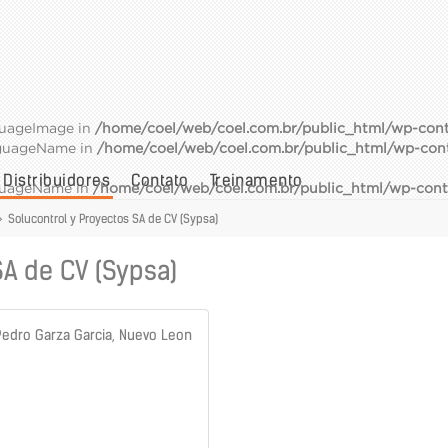
guageImage in
/home/coel/web/coel.com.br/public_html/wp-cont
nguageName in
/home/coel/web/coel.com.br/public_html/wp-con
Distribuidores
Contato
Treinamento
nguageName in
/home/coel/web/coel.com.br/public_html/wp-cont
>
Solucontrol y Proyectos SA de CV (Sypsa)
SA de CV (Sypsa)
n Pedro Garza Garcia, Nuevo Leon