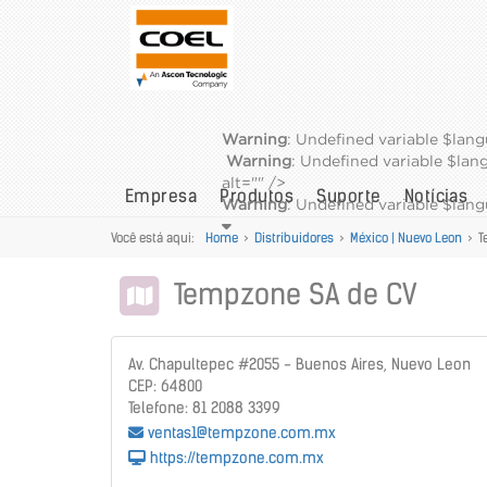
Warning
: Undefined variable $lan
Warning
: Undefined variable $la
alt="" />
Empresa
Produtos
Suporte
Notícias
Warning
: Undefined variable $la
Você está aqui:
Home
>
Distribuidores
>
México | Nuevo Leon
>
T
Tempzone SA de CV
Av. Chapultepec #2055 - Buenos Aires, Nuevo Leon
CEP: 64800
Telefone: 81 2088 3399
ventas1@tempzone.com.mx
https://tempzone.com.mx