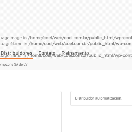
guageImage in
/home/coel/web/coel.com.br/public_html/wp-cont
nguageName in
/home/coel/web/coel.com.br/public_html/wp-con
Distribuidores
Contato
Treinamento
nguageName in
/home/coel/web/coel.com.br/public_html/wp-cont
empzone SA de CV
Distribuidor automatización.