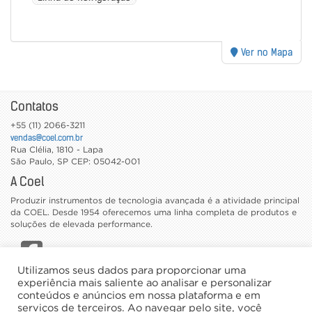
Ver no Mapa
Contatos
+55 (11) 2066-3211
vendas@coel.com.br
Rua Clélia, 1810 - Lapa
São Paulo
,
SP
CEP: 05042-001
A Coel
Produzir instrumentos de tecnologia avançada é a atividade principal
da COEL. Desde 1954 oferecemos uma linha completa de produtos e
soluções de elevada performance.
Utilizamos seus dados para proporcionar uma
CATÁLOGOS
experiência mais saliente ao analisar e personalizar
conteúdos e anúncios em nossa plataforma e em
TRABALHE CONOSCO
serviços de terceiros. Ao navegar pelo site, você