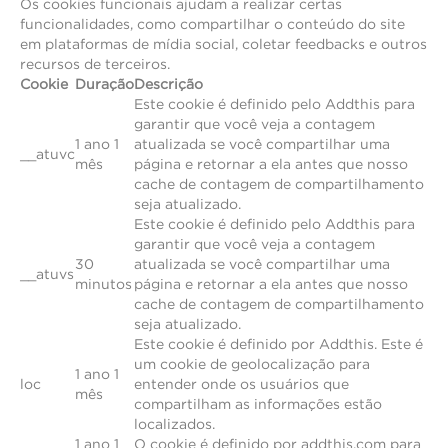
Os cookies funcionais ajudam a realizar certas
funcionalidades, como compartilhar o conteúdo do site
em plataformas de mídia social, coletar feedbacks e outros
recursos de terceiros.
Cookie
Duração
Descrição
Este cookie é definido pelo Addthis para
garantir que você veja a contagem
1 ano 1
atualizada se você compartilhar uma
__atuvc
mês
página e retornar a ela antes que nosso
cache de contagem de compartilhamento
seja atualizado.
Este cookie é definido pelo Addthis para
garantir que você veja a contagem
30
atualizada se você compartilhar uma
__atuvs
minutos
página e retornar a ela antes que nosso
cache de contagem de compartilhamento
seja atualizado.
Este cookie é definido por Addthis. Este é
um cookie de geolocalização para
1 ano 1
loc
entender onde os usuários que
mês
compartilham as informações estão
localizados.
1 ano 1
O cookie é definido por addthis.com para