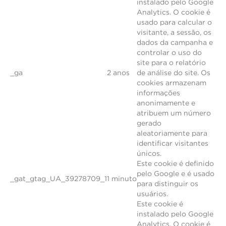
instalado pelo Google
Analytics. O cookie é
usado para calcular o
visitante, a sessão, os
dados da campanha e
controlar o uso do
site para o relatório
_ga
2 anos
de análise do site. Os
cookies armazenam
informações
anonimamente e
atribuem um número
gerado
aleatoriamente para
identificar visitantes
únicos.
Este cookie é definido
pelo Google e é usado
_gat_gtag_UA_39278709_1
1 minuto
para distinguir os
usuários.
Este cookie é
instalado pelo Google
Analytics. O cookie é