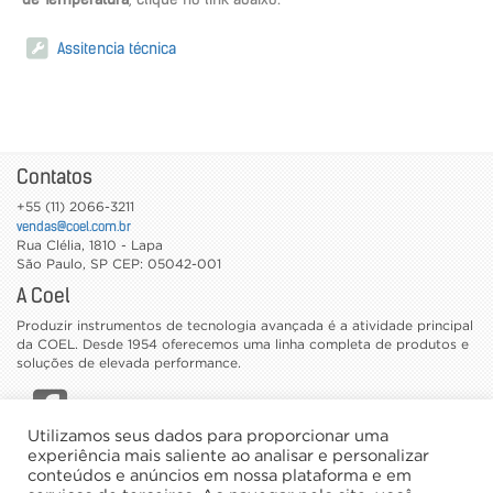
Assitencia técnica
Contatos
+55 (11) 2066-3211
vendas@coel.com.br
Rua Clélia, 1810 - Lapa
São Paulo
,
SP
CEP: 05042-001
A Coel
Produzir instrumentos de tecnologia avançada é a atividade principal
da COEL. Desde 1954 oferecemos uma linha completa de produtos e
soluções de elevada performance.
Utilizamos seus dados para proporcionar uma
CATÁLOGOS
experiência mais saliente ao analisar e personalizar
conteúdos e anúncios em nossa plataforma e em
TRABALHE CONOSCO