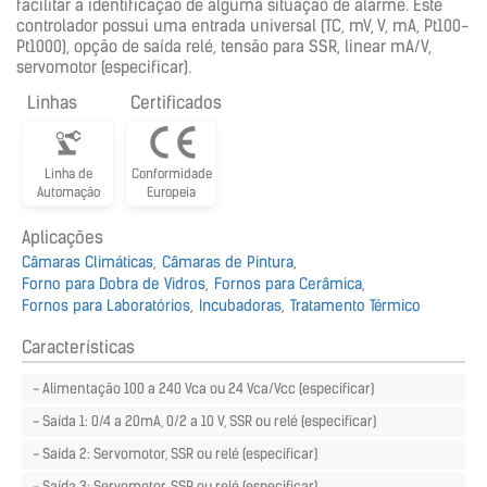
facilitar a identificação de alguma situação de alarme. Este
controlador possui uma entrada universal (TC, mV, V, mA, Pt100-
Pt1000), opção de saída relé, tensão para SSR, linear mA/V,
servomotor (especificar).
Linhas
Certificados
Linha de
Conformidade
Automação
Europeia
Aplicações
Câmaras Climáticas
Câmaras de Pintura
Forno para Dobra de Vidros
Fornos para Cerâmica
Fornos para Laboratórios
Incubadoras
Tratamento Térmico
Características
- Alimentação 100 a 240 Vca ou 24 Vca/Vcc (especificar)
- Saída 1: 0/4 a 20mA, 0/2 a 10 V, SSR ou relé (especificar)
- Saída 2: Servomotor, SSR ou relé (especificar)
- Saída 3: Servomotor, SSR ou relé (especificar)