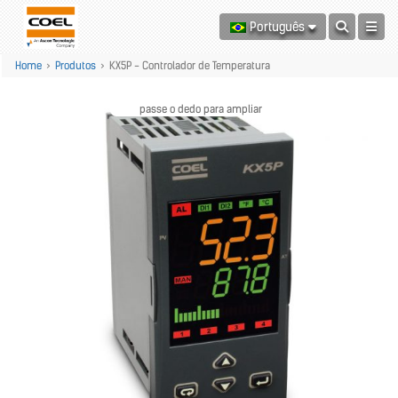
Português
Home
>
Produtos
>
KX5P - Controlador de Temperatura
passe o dedo para ampliar