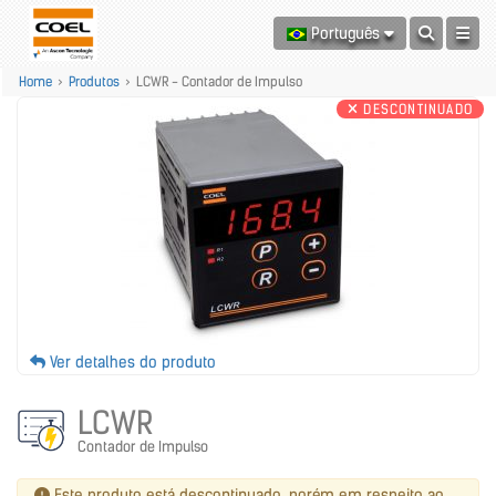
Português
Home
>
Produtos
>
LCWR - Contador de Impulso
DESCONTINUADO
Ver detalhes do produto
LCWR
Contador de Impulso
Este produto está descontinuado, porém em respeito ao