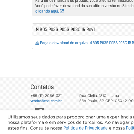
Para ler os manuais do produto, você precisa ter instala
Você pode fazer download da sua última versão no Site d
clicando aqui.
M B05 P03S P05S P03C IR Rev1
Faça o download do arquivo: M B05 P03S P05S P03C IR 
Contatos
+55 (11) 2066-3211
Rua Clélia, 1810 - Lapa
vendas@coel.com.br
São Paulo
,
SP
CEP: 05042-00
Utilizamos seus dados para proporcionar uma experiência m
nossa plataforma e em serviços de terceiros. Ao navegar pe
©2026 Coel - Todos os direitos reservados
Política de Privacidade
Polí
estes fins. Consulte nossa
e nossa