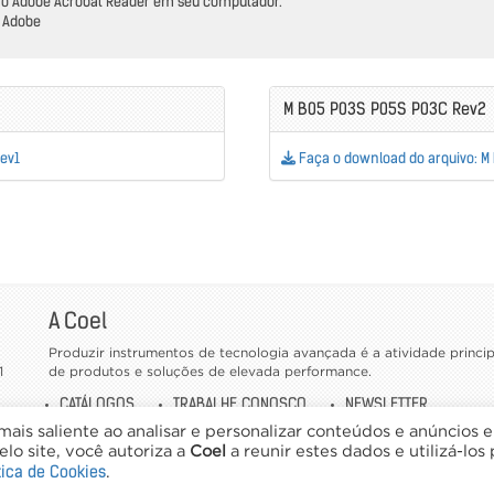
do o Adobe Acrobat Reader em seu computador.
a Adobe
M B05 P03S P05S P03C Rev2
Rev1
Faça o download do arquivo: M
A Coel
Produzir instrumentos de tecnologia avançada é a atividade princ
1
de produtos e soluções de elevada performance.
CATÁLOGOS
TRABALHE CONOSCO
NEWSLETTER
ais saliente ao analisar e personalizar conteúdos e anúncios 
lo site, você autoriza a
Coel
a reunir estes dados e utilizá-los
tica de Cookies
.