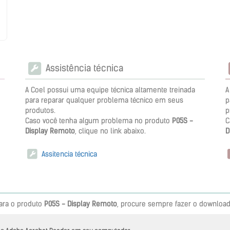
Assistência técnica
A Coel possui uma equipe técnica altamente treinada
A
para reparar qualquer problema técnico em seus
p
produtos.
p
Caso você tenha algum problema no produto
P05S -
C
Display Remoto
, clique no link abaixo.
D
Assitencia técnica
ara o produto
P05S - Display Remoto
, procure sempre fazer o download