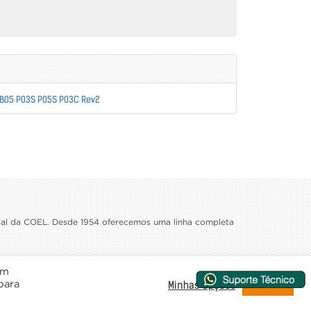
 B05 P03S P05S P03C Rev2
ipal da COEL. Desde 1954 oferecemos uma linha completa
Desenvolvimento e Hospedagem
em
Entendi
Minhas Opções
 para