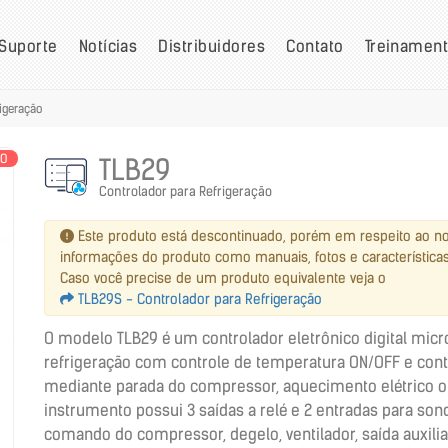
Suporte
Notícias
Distribuidores
Contato
Treinamen
igeração
DO
TLB29
Controlador para Refrigeração
Este produto está descontinuado, porém em respeito ao n
informações do produto como manuais, fotos e características
Caso você precise de um produto equivalente veja o
TLB29S - Controlador para Refrigeração
O modelo TLB29 é um controlador eletrônico digital mic
refrigeração com controle de temperatura ON/OFF e cont
mediante parada do compressor, aquecimento elétrico ou
instrumento possui 3 saídas a relé e 2 entradas para son
comando do compressor, degelo, ventilador, saída auxilia