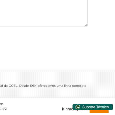
ipal da COEL. Desde 1954 oferecemos uma linha completa
Desenvolvimento e Hospedagem
em
Entendi
Minhas Opções
 para