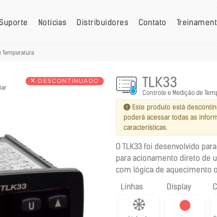
Suporte
Notícias
Distribuidores
Contato
Treinamen
e Temperatura
TLK33
DESCONTINUADO
iar
Controle e Medição de Tem
Este produto está desconti
poderá acessar todas as info
características.
O TLK33 foi desenvolvido par
para acionamento direto de u
com lógica de aquecimento ou
Linhas
Display
C