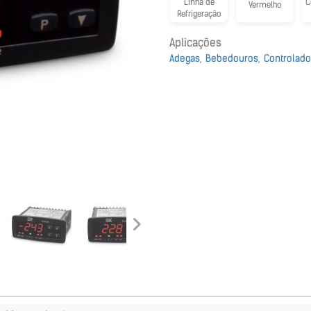
Linha de
C
Vermelho
Refrigeração
Aplicações
Adegas
Bebedouros
Controlador