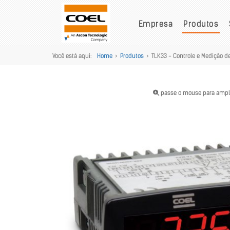
Empresa
Produtos
Você está aqui:
Home
>
Produtos
>
TLK33 - Controle e Medição d
passe o mouse para ampl