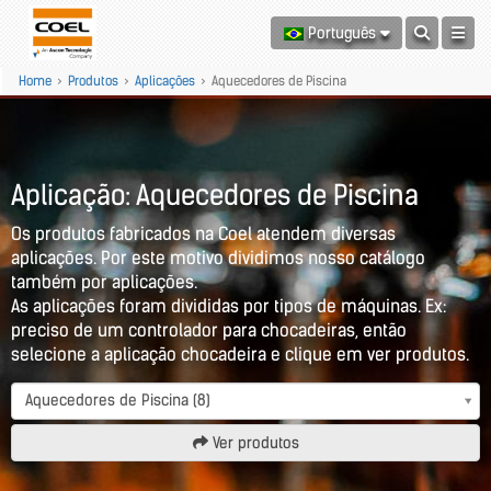
Português
Home
>
Produtos
>
Aplicações
>
Aquecedores de Piscina
Aplicação: Aquecedores de Piscina
Os produtos fabricados na Coel atendem diversas
aplicações. Por este motivo dividimos nosso catálogo
também por aplicações.
As aplicações foram divididas por tipos de máquinas. Ex:
preciso de um controlador para chocadeiras, então
selecione a aplicação chocadeira e clique em ver produtos.
Aquecedores de Piscina (8)
Ver produtos