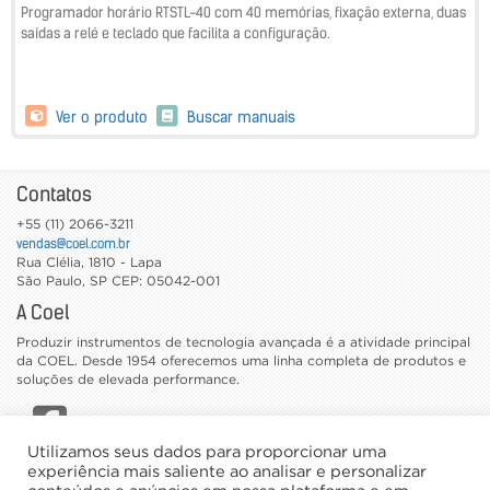
Programador horário RTSTL-40 com 40 memórias, fixação externa, duas
saídas a relé e teclado que facilita a configuração.
Ver o produto
Buscar manuais
Contatos
+55 (11) 2066-3211
vendas@coel.com.br
Rua Clélia, 1810 - Lapa
São Paulo
,
SP
CEP: 05042-001
A Coel
Produzir instrumentos de tecnologia avançada é a atividade principal
da COEL. Desde 1954 oferecemos uma linha completa de produtos e
soluções de elevada performance.
Utilizamos seus dados para proporcionar uma
CATÁLOGOS
experiência mais saliente ao analisar e personalizar