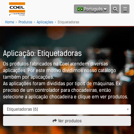
Português
Home
>
Produtos
>
Aplicações
>
Etiquetadoras
Aplicação: Etiquetadoras
Os produtos fabricados na Coel atendem diversas
aplicações. Por este motivo dividimos nosso catálogo
também por aplicações.
As aplicações foram divididas por tipos de máquinas. Ex:
preciso de um controlador para chocadeiras, então
selecione a aplicação chocadeira e clique em ver produtos.
Etiquetadoras (6)
Ver produtos