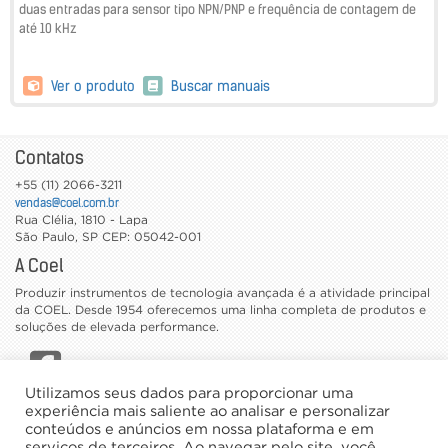
duas entradas para sensor tipo NPN/PNP e frequência de contagem de
até 10 kHz
Ver o produto
Buscar manuais
Contatos
+55 (11) 2066-3211
vendas@coel.com.br
Rua Clélia, 1810 - Lapa
São Paulo
,
SP
CEP: 05042-001
A Coel
Produzir instrumentos de tecnologia avançada é a atividade principal
da COEL. Desde 1954 oferecemos uma linha completa de produtos e
soluções de elevada performance.
Utilizamos seus dados para proporcionar uma
CATÁLOGOS
experiência mais saliente ao analisar e personalizar
conteúdos e anúncios em nossa plataforma e em
TRABALHE CONOSCO
serviços de terceiros. Ao navegar pelo site, você