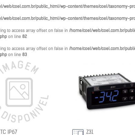
l/web/coel.com.br/public_html/wp-content/themes/coel/taxonomy-pro
l/web/coel.com.br/public_html/wp-content/themes/coel/taxonomy-pro
rying to access array offset on false in
/home/coel/web/coel.com.br/publ
.php
on line
82
rying to access array offset on false in
/home/coel/web/coel.com.br/publ
.php
on line
83
TC IP67
Z31