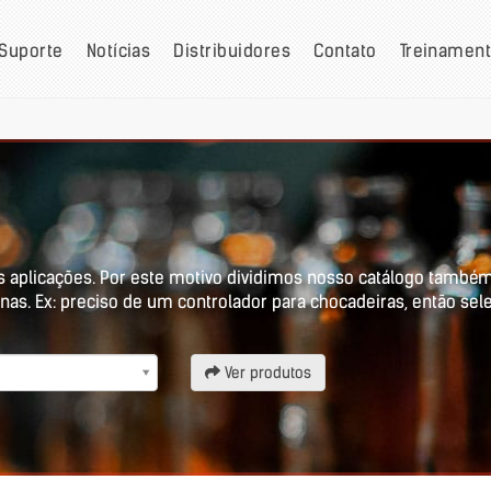
Suporte
Notícias
Distribuidores
Contato
Treinamen
s aplicações. Por este motivo dividimos nosso catálogo também
nas. Ex: preciso de um controlador para chocadeiras, então sel
Ver produtos