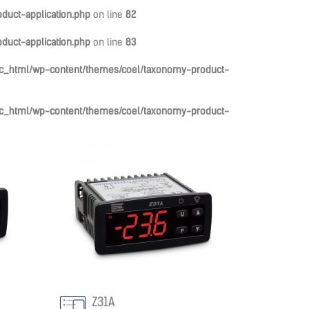
duct-application.php
on line
82
duct-application.php
on line
83
ic_html/wp-content/themes/coel/taxonomy-product-
ic_html/wp-content/themes/coel/taxonomy-product-
Z31A