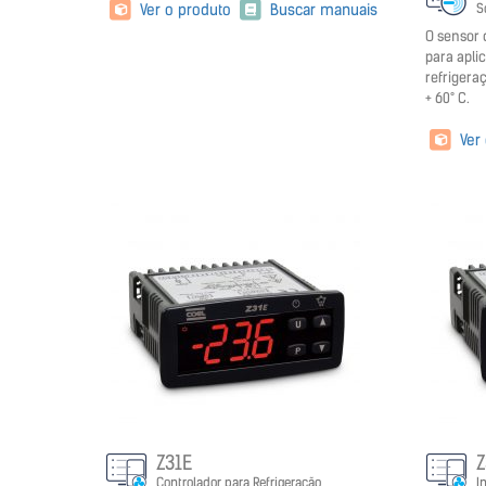
Ver o produto
Buscar manuais
S
O sensor 
para apl
refrigera
+ 60° C.
Ver
Z31E
Z
Controlador para Refrigeração
I