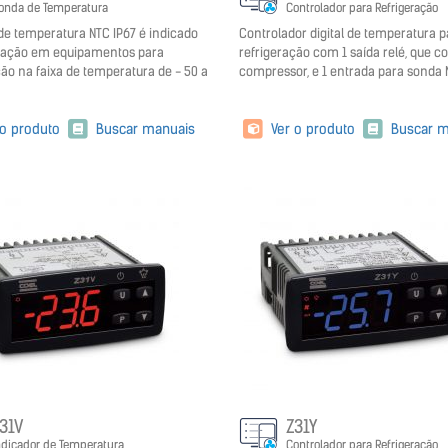
onda de Temperatura
Controlador para Refrigeração
de temperatura NTC IP67 é indicado
Controlador digital de temperatura p
icação em equipamentos para
refrigeração com 1 saída relé, que co
ção na faixa de temperatura de - 50 a
compressor, e 1 entrada para sonda 
 o produto
Buscar manuais
Ver o produto
Buscar m
31V
Z31Y
ndicador de Temperatura
Controlador para Refrigeração