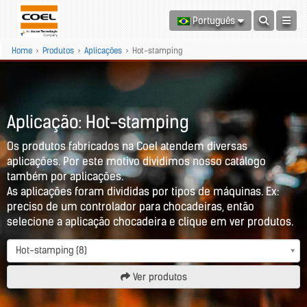
Português
Home
>
Produtos
>
Aplicações
>
Hot-stamping
Aplicação: Hot-stamping
Os produtos fabricados na Coel atendem diversas
aplicações. Por este motivo dividimos nosso catálogo
também por aplicações.
As aplicações foram divididas por tipos de máquinas. Ex:
preciso de um controlador para chocadeiras, então
selecione a aplicação chocadeira e clique em ver produtos.
Hot-stamping (8)
Ver produtos