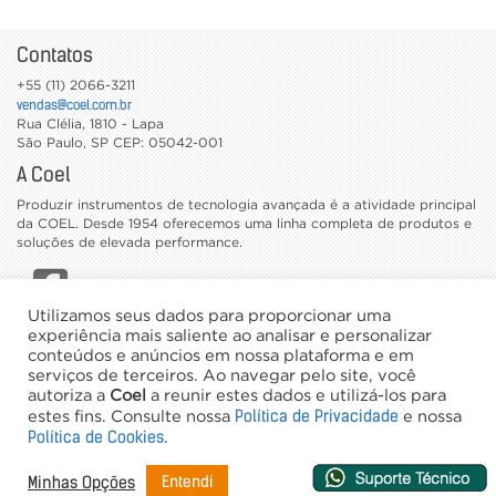
Contatos
+55 (11) 2066-3211
vendas@coel.com.br
Rua Clélia, 1810 - Lapa
São Paulo
,
SP
CEP: 05042-001
A Coel
Produzir instrumentos de tecnologia avançada é a atividade principal
da COEL. Desde 1954 oferecemos uma linha completa de produtos e
soluções de elevada performance.
Utilizamos seus dados para proporcionar uma
CATÁLOGOS
experiência mais saliente ao analisar e personalizar
conteúdos e anúncios em nossa plataforma e em
TRABALHE CONOSCO
serviços de terceiros. Ao navegar pelo site, você
NEWSLETTER
autoriza a
Coel
a reunir estes dados e utilizá-los para
Política de Privacidade
estes fins. Consulte nossa
e nossa
©2026 Coel - Todos os direitos reservados
Política de Cookies
.
Desenvolvimento e Hospedagem
Entendi
Minhas Opções