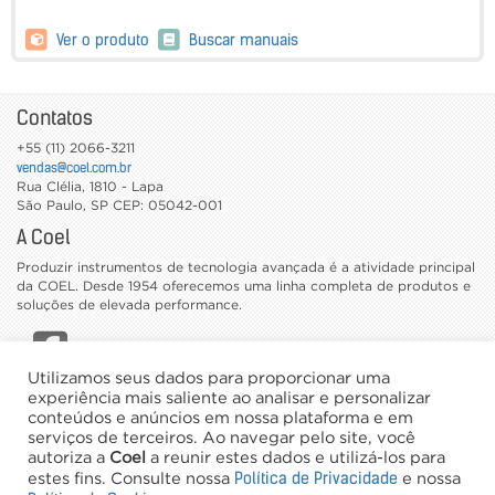
Ver o produto
Buscar manuais
Contatos
+55 (11) 2066-3211
vendas@coel.com.br
Rua Clélia, 1810 - Lapa
São Paulo
,
SP
CEP: 05042-001
A Coel
Produzir instrumentos de tecnologia avançada é a atividade principal
da COEL. Desde 1954 oferecemos uma linha completa de produtos e
soluções de elevada performance.
Utilizamos seus dados para proporcionar uma
CATÁLOGOS
experiência mais saliente ao analisar e personalizar
conteúdos e anúncios em nossa plataforma e em
TRABALHE CONOSCO
serviços de terceiros. Ao navegar pelo site, você
NEWSLETTER
autoriza a
Coel
a reunir estes dados e utilizá-los para
Política de Privacidade
estes fins. Consulte nossa
e nossa
©2026 Coel - Todos os direitos reservados