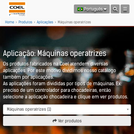
Português
Home
>
Produtos
>
Aplicações
>
Máquinas operatrizes
Aplicação: Máquinas operatrizes
Os produtos fabricados na Coel atendem diversas
aplicações. Por este motivo dividimos nosso catálogo
também por aplicações.
As aplicações foram divididas por tipos de máquinas. Ex:
preciso de um controlador para chocadeiras, então
selecione a aplicação chocadeira e clique em ver produtos.
Máquinas operatrizes (1)
Ver produtos