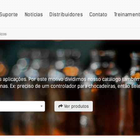
Suporte
Notícias
Distribuidores
Contato
Treinamen
icos
s aplicações. Por este motivo dividimos nosso catálogo também
nas. Ex: preciso de um controlador para chocadeiras, então sel
Ver produtos