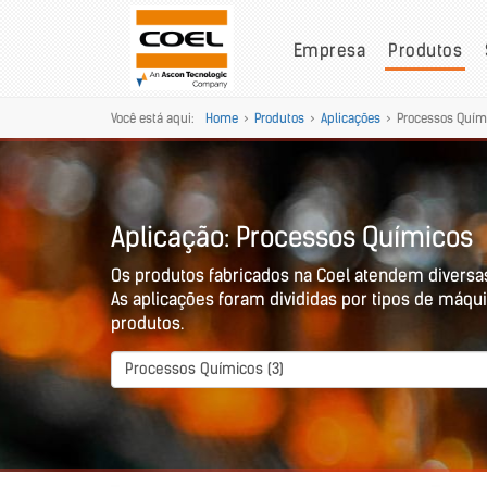
Empresa
Produtos
Você está aqui:
Home
>
Produtos
>
Aplicações
>
Processos Quím
Aplicação: Processos Químicos
Os produtos fabricados na Coel atendem diversa
As aplicações foram divididas por tipos de máqui
produtos.
Processos Químicos (3)