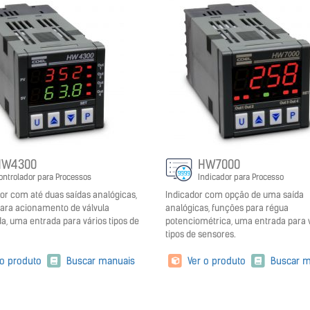
HW4300
HW7000
ontrolador para Processos
Indicador para Processo
or com até duas saídas analógicas,
Indicador com opção de uma saída
ara acionamento de válvula
analógicas, funções para régua
a, uma entrada para vários tipos de
potenciométrica, uma entrada para 
tipos de sensores.
 o produto
Buscar manuais
Ver o produto
Buscar m