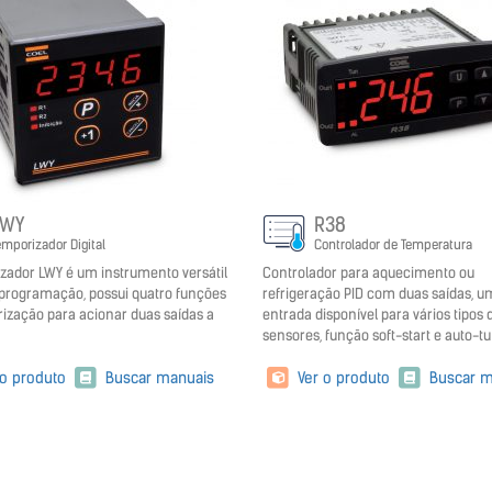
LWY
R38
emporizador Digital
Controlador de Temperatura
zador LWY é um instrumento versátil
Controlador para aquecimento ou
l programação, possui quatro funções
refrigeração PID com duas saídas, 
ização para acionar duas saídas a
entrada disponível para vários tipos 
sensores, função soft-start e auto-t
 o produto
Buscar manuais
Ver o produto
Buscar m