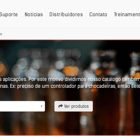
Suporte
Notícias
Distribuidores
Contato
Treinamen
os
s aplicações. Por este motivo dividimos nosso catálogo também
nas. Ex: preciso de um controlador para chocadeiras, então sel
Ver produtos