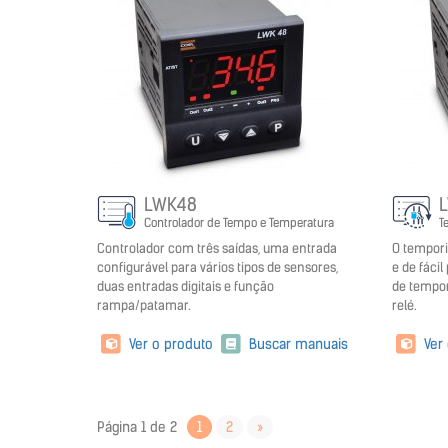
LWK48
Controlador de Tempo e Temperatura
T
Controlador com três saídas, uma entrada
O tempori
configurável para vários tipos de sensores,
e de fáci
duas entradas digitais e função
de tempor
rampa/patamar.
relé.
Ver o produto
Buscar manuais
Ver
Página 1 de 2
1
2
»