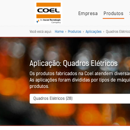
Empresa
Produtos
Você está aqui:
Home
>
Produtos
>
Aplicações
>
Quadros Elétric
Aplicação: Quadros Elétricos
Os produtos fabricados na Coel atendem diversa
As aplicações foram divididas por tipos de máqui
produtos.
Quadros Elétricos (28)