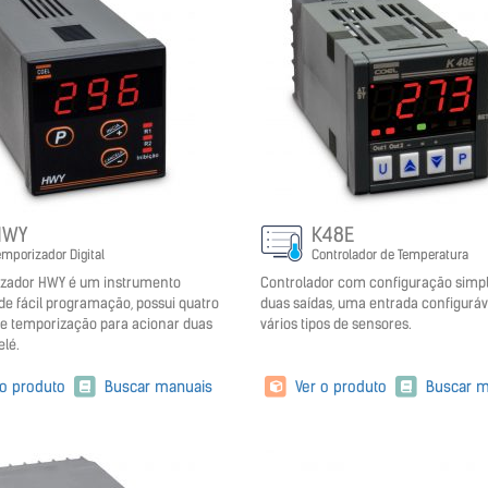
HWY
K48E
emporizador Digital
Controlador de Temperatura
izador HWY é um instrumento
Controlador com configuração simpli
 de fácil programação, possui quatro
duas saídas, uma entrada configuráv
e temporização para acionar duas
vários tipos de sensores.
elé.
 o produto
Buscar manuais
Ver o produto
Buscar m