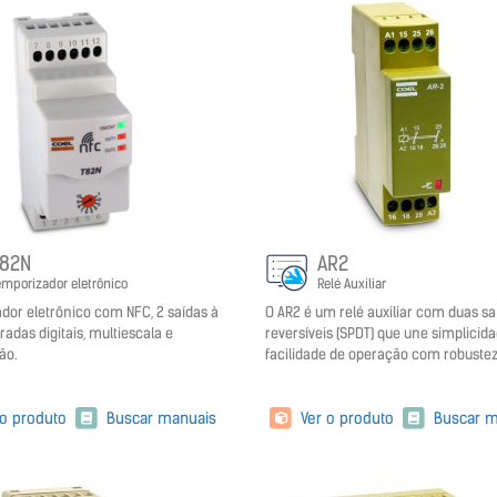
T82N
AR2
emporizador eletrônico
Relé Auxiliar
dor eletrônico com NFC, 2 saídas à
O AR2 é um relé auxiliar com duas sa
tradas digitais, multiescala e
reversíveis (SPDT) que une simplicid
ão.
facilidade de operação com robustez
 o produto
Buscar manuais
Ver o produto
Buscar m