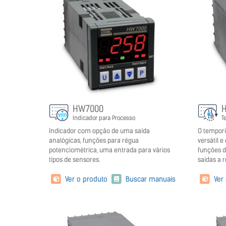
HW7000
Indicador para Processo
T
Indicador com opção de uma saída
O tempor
analógicas, funções para régua
versátil e
potenciométrica, uma entrada para vários
funções d
tipos de sensores.
saídas a r
Ver o produto
Buscar manuais
Ver