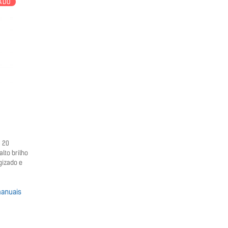
ADO
 20
lto brilho
gizado e
anuais