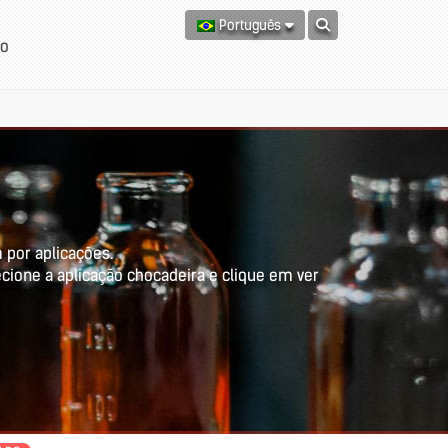
Português
to
 por aplicações.
ecione a aplicação chocadeira e clique em ver