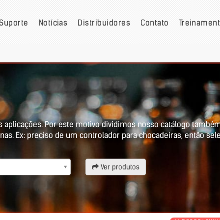
Suporte
Notícias
Distribuidores
Contato
Treinamen
s aplicações. Por este motivo dividimos nosso catálogo também
nas. Ex: preciso de um controlador para chocadeiras, então sel
Ver produtos