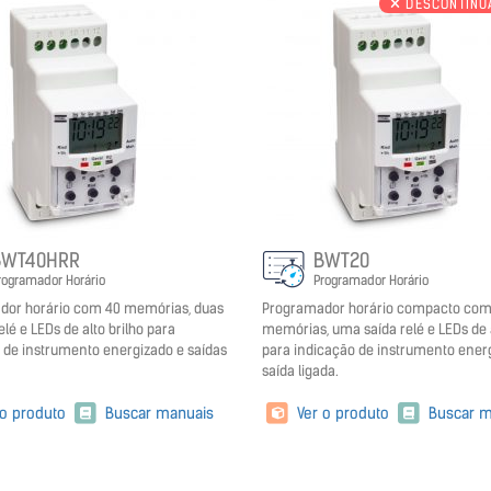
DESCONTINU
BWT40HRR
BWT20
rogramador Horário
Programador Horário
dor horário com 40 memórias, duas
Programador horário compacto com
elé e LEDs de alto brilho para
memórias, uma saída relé e LEDs de a
 de instrumento energizado e saídas
para indicação de instrumento ener
saída ligada.
 o produto
Buscar manuais
Ver o produto
Buscar m