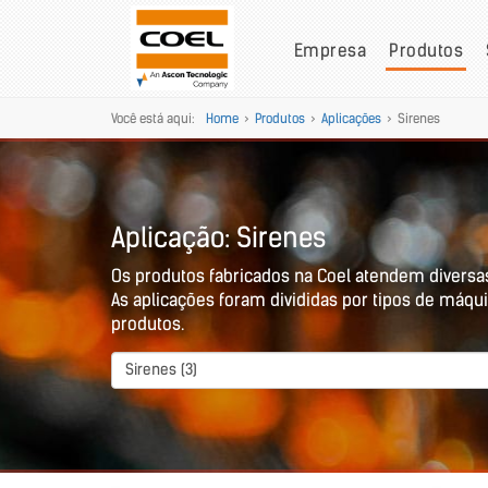
Empresa
Produtos
Você está aqui:
Home
>
Produtos
>
Aplicações
>
Sirenes
Aplicação: Sirenes
Os produtos fabricados na Coel atendem diversa
As aplicações foram divididas por tipos de máqui
produtos.
Sirenes (3)