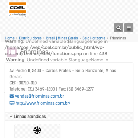
Home
>
Distribuidores
>
Brasil | Minas Gerais
>
Belo Horizonte
>
Friominas
Warning
: Undefined variable $languageImage in
/home/coel/web/coel.com.br/public_html/wp-
Friominas
content/themes/coel/functions.php
on line
438
Warning
: Undefined variable $languageName in
/home/coel/web/coel.com.br/public_html/wp-
Av. Pedro II, 2400 - Carlos Prates - Belo Horizonte, Minas
content/themes/coel/functions.php
on line
439
Gerais
alt="" />
CEP: 30710-010
Warning
: Undefined variable $languageName in
Telefone: (31) 3469-1200 | Fax: (31) 3469-1277
/home/coel/web/coel.com.br/public_html/wp-
vendas@friominas.com.br
content/themes/coel/functions.php
on line
440
http://www.friominas.com.br/
— Linhas atendidas