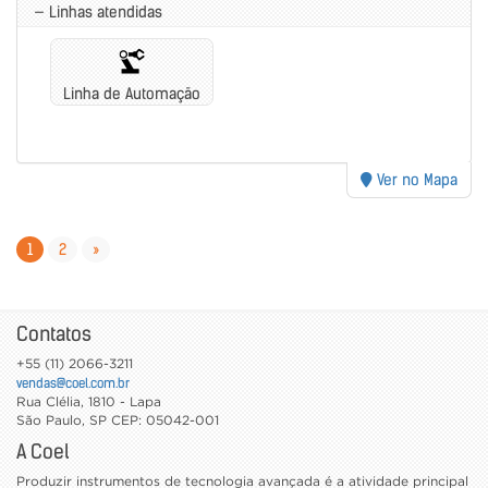
— Linhas atendidas
Linha de Automação
Ver no Mapa
1
2
»
Contatos
+55 (11) 2066-3211
vendas@coel.com.br
Rua Clélia, 1810 - Lapa
São Paulo
,
SP
CEP: 05042-001
A Coel
Produzir instrumentos de tecnologia avançada é a atividade principal