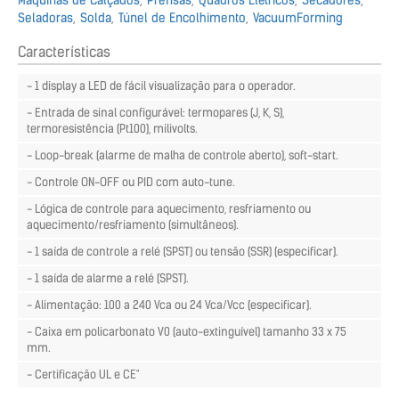
Máquinas de Calçados
Prensas
Quadros Elétricos
Secadores
Seladoras
Solda
Túnel de Encolhimento
VacuumForming
Características
- 1 display a LED de fácil visualização para o operador.
- Entrada de sinal configurável: termopares (J, K, S),
termoresistência (Pt100), milivolts.
- Loop-break (alarme de malha de controle aberto), soft-start.
- Controle ON-OFF ou PID com auto-tune.
- Lógica de controle para aquecimento, resfriamento ou
aquecimento/resfriamento (simultâneos).
- 1 saída de controle a relé (SPST) ou tensão (SSR) (especificar).
- 1 saída de alarme a relé (SPST).
- Alimentação: 100 a 240 Vca ou 24 Vca/Vcc (especificar).
- Caixa em policarbonato V0 (auto-extinguível) tamanho 33 x 75
mm.
- Certificação UL e CE"