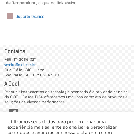
de Temperatura
, clique no link abaixo.
Suporte técnico
Contatos
+55 (11) 2066-3211
vendas@coel.com.br
Rua Clélia, 1810 - Lapa
São Paulo
,
SP
CEP: 05042-001
A Coel
Produzir instrumentos de tecnologia avançada é a atividade principal
da COEL. Desde 1954 oferecemos uma linha completa de produtos e
soluções de elevada performance.
Utilizamos seus dados para proporcionar uma
CATÁLOGOS
experiência mais saliente ao analisar e personalizar
conteúdos e anúncios em nossa plataforma e em
TRABALHE CONOSCO