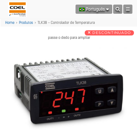
Português
Home
>
Produtos
>
TLK38 - Controlador de Temperatura
DESCONTINUADO
passe o dedo para ampliar