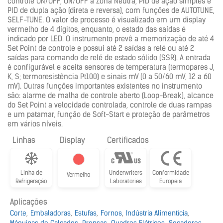
controle ON/OFF, ON/OFF a Zona Neutra, PID de ação simples e
PID de dupla ação (direta e reversa), com funções de AUTOTUNE,
SELF-TUNE. O valor de processo é visualizado em um display
vermelho de 4 dígitos, enquanto, o estado das saídas é
indicado por LED. O instrumento prevê a memorização de até 4
Set Point de controle e possui até 2 saídas a relé ou até 2
saídas para comando de relé de estado sólido (SSR). A entrada
é configurável e aceita sensores de temperatura (termopares J,
K, S; termoresistência Pt100) e sinais mV (0 a 50/60 mV, 12 a 60
mV). Outras funções importantes existentes no instrumento
são: alarme de malha de controle aberto (Loop-Break), alcance
do Set Point a velocidade controlada, controle de duas rampas
e um patamar, função de Soft-Start e proteção de parâmetros
em vários níveis.
Linhas
Display
Certificados
Linha de
Underwriters
Conformidade
Vermelho
Refrigeração
Laboratories
Europeia
Aplicações
Corte
Embaladoras
Estufas
Fornos
Indústria Alimentícia