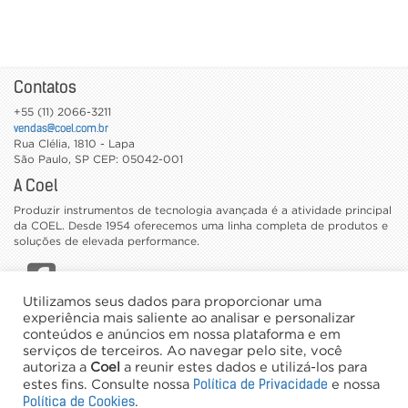
Contatos
+55 (11) 2066-3211
vendas@coel.com.br
Rua Clélia, 1810 - Lapa
São Paulo
,
SP
CEP: 05042-001
A Coel
Produzir instrumentos de tecnologia avançada é a atividade principal
da COEL. Desde 1954 oferecemos uma linha completa de produtos e
soluções de elevada performance.
Utilizamos seus dados para proporcionar uma
CATÁLOGOS
experiência mais saliente ao analisar e personalizar
conteúdos e anúncios em nossa plataforma e em
TRABALHE CONOSCO
serviços de terceiros. Ao navegar pelo site, você
NEWSLETTER
autoriza a
Coel
a reunir estes dados e utilizá-los para
Política de Privacidade
estes fins. Consulte nossa
e nossa
©2026 Coel - Todos os direitos reservados
Política de Cookies
.