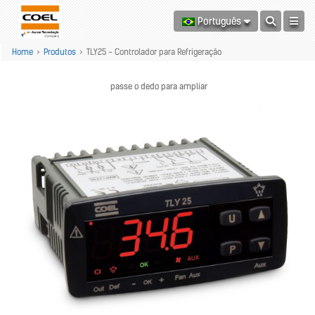
Português
Home
>
Produtos
>
TLY25 - Controlador para Refrigeração
passe o dedo para ampliar