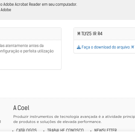
do o Adobe Acrobat Reader em seu computador.
a Adobe
M TLY25 IR R4
das atentamente antes da
Faça o download do arquivo: M 
nfiguração e perfeita utilização
A Coel
Produzir instrumentos de tecnologia avançada é a atividade princ
1
de produtos e soluções de elevada performance.
CATÁLOGOS
TRABALHE CONOSCO
NEWSLETTER