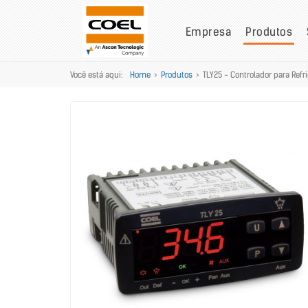
Empresa
Produtos
Você está aqui:
Home
>
Produtos
>
TLY25 - Controlador para Refr