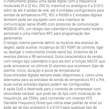
O instrumento possui uma saída digital com a frequência
modulada (9 a 12 Vcc, 250 Hz máximo) ou analógica 0 a 5/10 V,
além de até 4 saídas de relé, até 4 entradas configuráveis para
sondas de temperatura PTC, NTC e Pt1000 e 2 entradas digitais.
Também pode ser equipado com uma interface de
comunicação serial RS485 com protocolo de comunicação
MODBUS-RTU, um relógio tipo calendário (programador horário
semanal) e uma interface NFC para programação dos
parâmetros.
O relógio interno permite definir os horários dos eventos de
degelo, saída auxiliar, mudança do SET POINT de controle, ligar
ou desligar o instrumento [modo stand by], (máximo de 14
eventos diários e 98 semanais). Outra característica da versão
com relógio tipo calendário é que ele tem a função HACCP, que
pode armazenar os últimos 10 alarmes que ocorreram (tipo de
alarme, início, duração e picos de temperatura).
Duas entradas digitais sempre estão disponíveis e, como uma
alternativa para as entradas de sonda de temperatura Pr3 e Pr4,
duas outras entradas digitais podem ser configuradas.
A saída Out5 é destinada para o controle de compressor com
velocidade variável, que pode ser do tipo com modulação de
frequência, até 250Hz, para comandar um inversor VFD
(Variable Frequency Drive) que utiliza esse padrão de sinal ou
pode ser do tipo analógico 0 a 5/10 V para qualquer tipo de