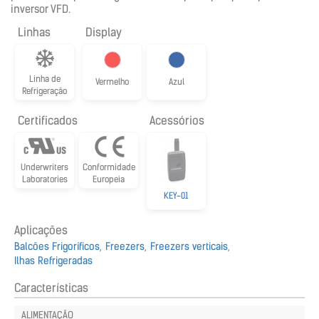
inversor VFD.
Linhas
Display
Linha de
Vermelho
Azul
Refrigeração
Certificados
Acessórios
Underwriters
Conformidade
Laboratories
Europeia
KEY-01
Aplicações
Balcões Frigoríficos
Freezers
Freezers verticais
Ilhas Refrigeradas
Características
ALIMENTAÇÃO