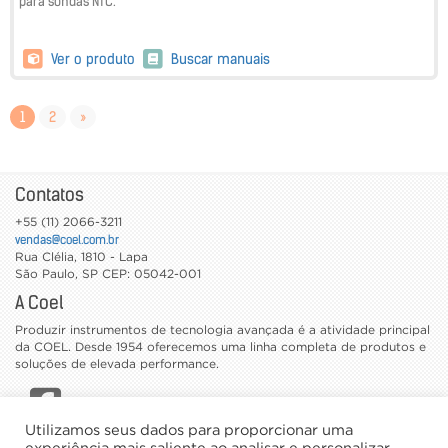
para sondas NTC.
Ver o produto
Buscar manuais
1
2
»
Contatos
+55 (11) 2066-3211
vendas@coel.com.br
Rua Clélia, 1810 - Lapa
São Paulo
,
SP
CEP: 05042-001
A Coel
Produzir instrumentos de tecnologia avançada é a atividade principal
da COEL. Desde 1954 oferecemos uma linha completa de produtos e
soluções de elevada performance.
Utilizamos seus dados para proporcionar uma
CATÁLOGOS