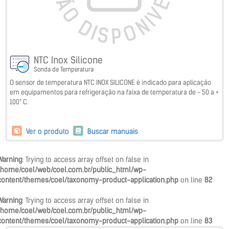
NTC Inox Silicone
Sonda de Temperatura
O sensor de temperatura NTC INOX SILICONE é indicado para aplicação
em equipamentos para refrigeração na faixa de temperatura de - 50 a +
100° C.
Ver o produto
Buscar manuais
Warning
: Trying to access array offset on false in
/home/coel/web/coel.com.br/public_html/wp-
content/themes/coel/taxonomy-product-application.php
on line
82
Warning
: Trying to access array offset on false in
/home/coel/web/coel.com.br/public_html/wp-
content/themes/coel/taxonomy-product-application.php
on line
83