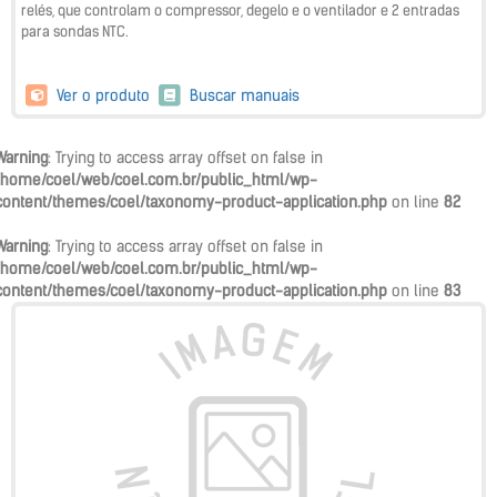
relés, que controlam o compressor, degelo e o ventilador e 2 entradas
para sondas NTC.
Ver o produto
Buscar manuais
Warning
: Trying to access array offset on false in
/home/coel/web/coel.com.br/public_html/wp-
content/themes/coel/taxonomy-product-application.php
on line
82
Warning
: Trying to access array offset on false in
/home/coel/web/coel.com.br/public_html/wp-
content/themes/coel/taxonomy-product-application.php
on line
83