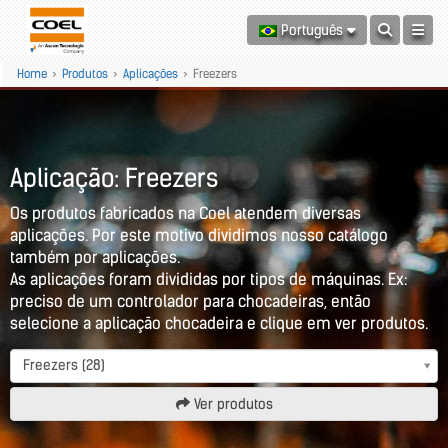
Português
Home
>
Produtos
>
Aplicações
>
Freezers
Aplicação: Freezers
Os produtos fabricados na Coel atendem diversas
aplicações. Por este motivo dividimos nosso catálogo
também por aplicações.
As aplicações foram divididas por tipos de máquinas. Ex:
preciso de um controlador para chocadeiras, então
selecione a aplicação chocadeira e clique em ver produtos.
Freezers (28)
Ver produtos