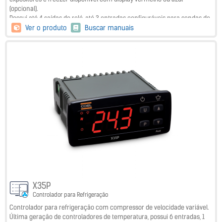
(opcional).
Possui até 4 saídas de relé, até 3 entradas configuráveis para sondas de
temperatura NTC. A entrada 3 pode ser configurada como entrada
Ver o produto
Buscar manuais
digital. Também pode ser equipado com um buzzer interno para
sinalização acústica de alarmes.
Adicionalmente, possui cinco sets points (ECO, Turbo, SP1, SP2 e SP3) e
teclado multifunção para modo eco, modo turbo, degelo e iluminação.
X35P
Controlador para Refrigeração
Controlador para refrigeração com compressor de velocidade variável.
Última geração de controladores de temperatura, possui 6 entradas, 1