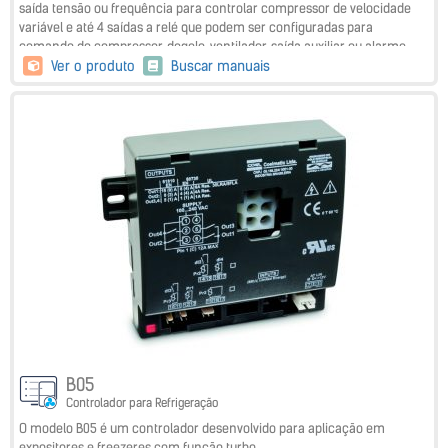
saída tensão ou frequência para controlar compressor de velocidade
variável e até 4 saídas a relé que podem ser configuradas para
comando do compressor, degelo, ventilador, saída auxiliar ou alarme.
Diversos modos de degelo (elétrico, dinâmico, hora programada, com
Ver o produto
Buscar manuais
controle de temperatura, com 2 evaporadores, lógica com gás quente
para sistema centralizados). Possui um relógio com calendário para
programação de até 98 eventos. Registro dos últimos 10 alarmes com
informações do tipo, duração e tipo do alarme. Modo de controle
normal, econômico e turbo com comutação automática ou manual.
Também possui comunicação serial RS485 Modbus e NFC (opcionais)
B05
Controlador para Refrigeração
O modelo B05 é um controlador desenvolvido para aplicação em
expositores e freezeres com função turbo.