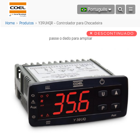
Português
Home
>
Produtos
>
Y39UHQR - Controlador para Chocadeira
DESCONTINUADO
passe o dedo para ampliar