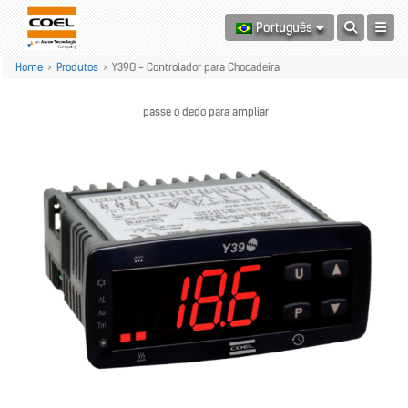
Português
Home
>
Produtos
>
Y39O - Controlador para Chocadeira
passe o dedo para ampliar