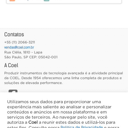
Contatos
+55 (11) 2066-3211
vendas@coel.com.br
Rua Clélia, 1810 - Lapa
São Paulo
,
SP
CEP: 05042-001
A Coel
Produzir instrumentos de tecnologia avançada é a atividade principal
da COEL. Desde 1954 oferecemos uma linha completa de produtos e
soluções de elevada performance.
Utilizamos seus dados para proporcionar uma
CATÁLOGOS
experiência mais saliente ao analisar e personalizar
conteúdos e anúncios em nossa plataforma e em
TRABALHE CONOSCO
serviços de terceiros. Ao navegar pelo site, você
NEWSLETTER
autoriza a
Coel
a reunir estes dados e utilizá-los para
Política de Privacidade
estes fins. Consulte nossa
e nossa