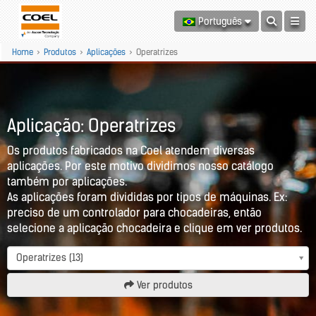
Português
Home
>
Produtos
>
Aplicações
>
Operatrizes
Aplicação: Operatrizes
Os produtos fabricados na Coel atendem diversas
aplicações. Por este motivo dividimos nosso catálogo
também por aplicações.
As aplicações foram divididas por tipos de máquinas. Ex:
preciso de um controlador para chocadeiras, então
selecione a aplicação chocadeira e clique em ver produtos.
Operatrizes (13)
Ver produtos