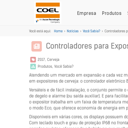
Empresa
Produtos
Você está aqui:
Home
>
Notícias
>
Você Sabia?
>
Controladores p
Controladores para Expos
2017
Cerveja
Produtos
Você Sabia?
Atendendo um mercado em expansão e cada vez mais e
em expositores de cerveja: o controlador eletrônico 
Versáteis e de fácil instalação, o conjunto permite o
de degelo e alarme (ou saída auxiliar). E para faci
o expositor trabalha em um faixa de temperatura men
o modo Eco, que oferece economia de energia em pe
Disponíveis em várias cores, os displays possuem d
Com teclado touch e grau de proteção IP68 no frontal,