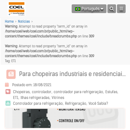
Português
Home
>
Notícias
>
Warning
: Attempt to read property "term_id" on array in
/home/coel/web/coel.com.br/public_html/wp-
content/themes/coel/include/breadcrumbs.php
on line
309
Warning
: Attempt to read property "term_id" on array in
/home/coel/web/coel.com.br/public_html/wp-
content/themes/coel/include/breadcrumbs.php
on line
309
Tag: ET1
Para chopeiras industriais e residenciais, controlador para refrigeração ET1
Postado em: 18/08/2021
Chopeiras
controlador
controlador para refrigeração
Estufas
ET1
Ilhas refrigeradas
Vitrines
Controlador para refrigeração
Refrigeração
Você Sabia?