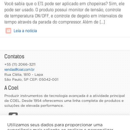
Você sabia que o ET1 pode ser aplicado em chopeiras? Sim, ele
pode ser usado. O produto possui monitor de tensão, controle
de temperatura ON/OFF, e controle de degelo em intervalos de
tempo através da parada do compressor. Além de [...]
Leia a notícia
Contatos
+55 (11) 2066-3211
vendas@coel.com.br
Rua Clélia, 1810 - Lapa
São Paulo
,
SP
CEP: 05042-001
A Coel
Produzir instrumentos de tecnologia avançada é a atividade principal
da COEL. Desde 1954 oferecemos uma linha completa de produtos e
soluções de elevada performance.
Utilizamos seus dados para proporcionar uma
CATÁLOGOS