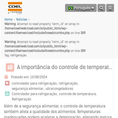
Português
Home
>
Notícias
>
Warning
: Attempt to read property "term_id" on array in
/home/coel/web/coel.com.br/public_html/wp-
content/themes/coel/include/breadcrumbs.php
on line
309
Warning
: Attempt to read property "term_id" on array in
/home/coel/web/coel.com.br/public_html/wp-
content/themes/coel/include/breadcrumbs.php
on line
309
Tag: refrigeração
A importância do controle de temperatura
Postado em: 13/08/2024
controlador para refrigeração
refrigeração
segurança alimentar
ultracongeladores
Controlador para refrigeração
controle de temperatura
Refrigeração
Além de a segurança alimentar, o controle de temperatura
também afeta a qualidade dos alimentos. Temperaturas
inadequadas podem acelerar a deterioração, alterando textura,